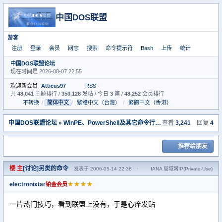
中国DOS联盟
游客
注册
登录
会员
网志
搜索
命令提示符
Bash
上传
统计
中国DOS联盟论坛
现在时间是 2026-08-07 22:55
欢迎新会员
Atticus97
RSS
共
48,041
主题排行 /
350,128
发帖 / 今日
3
篇 /
48,252
会员排行
不转换
/
简体中文
/
繁體中文（台灣）
/
繁體中文（香港）
中国DOS联盟论坛
»
WinPE、PowerShell及其它命令行系统专区
查看
3,241
» [讨论]另类的
回复
4
推荐给朋友
楼 主
[讨论]另类的命令
发表于 2006-05-14 22:38
·
IANA 局域网IP(Private-Use)
electronixtar
★★★★
铂金会员
一片热门技巧，看到联盟上没有，于是心痒发贴