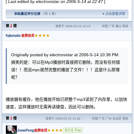
[
Last edited by electronixtar on 2006-5-14 at 22:47
]
本帖最近评分记录
（共 1 条）
点击查看详情
第
2
楼
发表于 2006-05-15 10:23
·
中国 广东 佛山 电信
fujianabc
★★★★
金牌会员
Originally posted by
electronixtar
at 2006-5-14 10:38 PM:
搞笑的是：可以在Mp3播放时直接把它删除，而没有任何错
误！！而且mpc居然完整的播放了文件！！！这是什么原理
呢？
播放器有缓存，他在播放开始已把整个mp3读到了内存里，以加快
速度，这样播放时无需再读硬盘，因此可以删除。
第
3
楼
发表于 2006-05-15 15:46
·
中国 广东 广州 白云区 电信
JonePeng
★★★★
金牌会员
Ｄ◎＄ Ｆαп