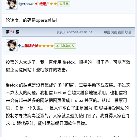
tigerpower
★★
中级用户
大师兄
论速度，的确是opera最快！
第
51
楼
发表于 2007-01-13 01:04
·
中国 河南 南阳 联通
不点
★★★★
银牌会员
不甘寂寞的人
投票的人太少了。我一直使用 firefox，很棒的，很干净，可以有效
避免恶意网站＋流氓软件的攻击。
firefox 的缺点是没有集成许多 “扩展”，需要手动下载安装。不过这
不算太大的问题。我相信 firefox 会越来越多地被采用，也相信将
来会有越来越多的网站把网页做成 firefox 兼容的。从以上投票可
见，IE 是一个失败。一旦人们明白了正是因为 IE 容易接受网站的
控制才导致病毒泛滥的，大家就会避免使用它了。我觉得大家在寻
求 IE 替代品时，能够尽量朝开源软件靠拢。