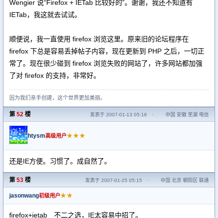
Wengier 说“Firefox + IETab 比较好的”。谢谢，我还不知道有
IETab，我这就去试试。
顺便说，我一直使用 firefox 浏览这里。原来旧的论坛程序在
firefox 下总是容易丢掉帖子内容，现在更新到 PHP 之后，一切正
常了。现在很少碰到 firefox 浏览失败的网站了，许多网站都加强
了对 firefox 的支持，非常好。
因为我们亲手创建，这个世界更加美丽。
第
52
楼
发表于 2007-01-13 05:16
·
中国 安徽 芜湖 电信
htysm
★★★
高级用户
还是IE方便。习惯了。成自然了。
第
53
楼
发表于 2007-01-25 05:15
·
中国 北京 朝阳区 联通
jasonwang
★★
初级用户
firefox+ietab 不二之选，IE太容易中招了。