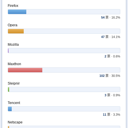
Firefox
54
票 · 16.2%
Opera
47
票 · 14.1%
Mozilla
2
票 · 0.6%
Maxthon
102
票 · 30.5%
Sleipnir
3
票 · 0.9%
Tencent
11
票 · 3.3%
Netscape