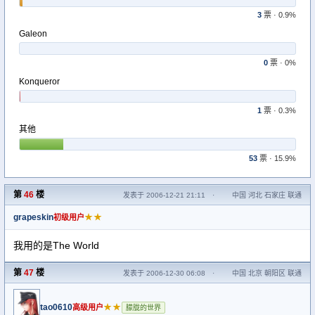
3
票 · 0.9%
Galeon
0
票 · 0%
Konqueror
1
票 · 0.3%
其他
53
票 · 15.9%
第
46
楼
发表于 2006-12-21 21:11
·
中国 河北 石家庄 联通
grapeskin
★★
初级用户
我用的是The World
第
47
楼
发表于 2006-12-30 06:08
·
中国 北京 朝阳区 联通
tao0610
★★
高级用户
朦胧的世界