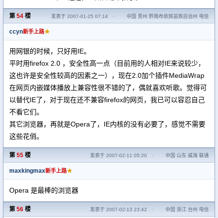
第
54
楼
发表于 2007-01-25 07:14
·
中国 贵州 黔南布依族苗族自治州 电信
ccyn
★
新手上路
用网银的时候，只好用IE。
平时用firefox 2.0 ，安全性高一点（目前用的人相对IE来说较少，
这也许是安全性较高的因素之一），现在2.0加个插件MediaWrap
在网页内嵌媒体播放上兼容性很不错的了，偶就喜欢听歌。觉得可
以替代IE了，对于现在还不兼容firefox的网页，我已可以容忍自己
不看它们。
其它浏览器，再就是Opera了，IE内核的没有必要了，感觉不需要
这些花俏。
第
55
楼
发表于 2007-02-11 05:20
·
中国 山东 威海 联通
maxkingmax
★
新手上路
Opera 是最棒的浏览器
第
56
楼
发表于 2007-02-13 23:42
·
中国 浙江 台州 电信