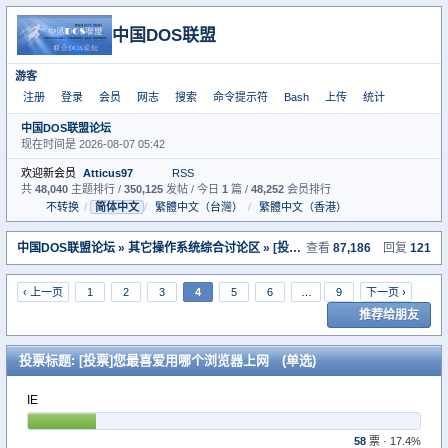
中国DOS联盟
游客
注册
登录
会员
网志
搜索
命令提示符
Bash
上传
统计
中国DOS联盟论坛
现在时间是 2026-08-07 05:42
欢迎新会员
Atticus97
RSS
共
48,040
主题排行 /
350,125
发帖 / 今日
1
篇 /
48,252
会员排行
不转换
/
简体中文
/
繁體中文（台灣）
/
繁體中文（香港）
中国DOS联盟论坛
»
其它操作系统综合讨论区
» [投票]您最喜爱用哪个浏览器上网
查看
87,186
回复
121
‹ 上一页
1
2
3
4
5
6
…
9
下一页 ›
推荐给朋友
投票标题: [投票]您最喜爱用哪个浏览器上网 (单选)
IE
58
票 · 17.4%