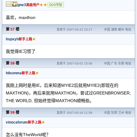
gne3
★★
高级用户
DOS学徒
喜欢，maxthon
第
57
楼
发表于 2007-02-22 23:17
·
中国 湖南 郴州 电信
hspxyh
★
新手上路
我觉得IE习惯了
第
58
楼
发表于 2007-03-02 15:08
·
中国 广东 东莞 电信
hilsonma
★
新手上路
我刚上网时是用IE，后来知道MYIE2后就用MYIE2(即现在的
MAXTHON)，再后来就用MAXTHON，曾试过GREENBROWSER,
THE WORLD, 但始终觉得MAXTHON顺畅些。
第
59
楼
发表于 2007-03-16 11:58
·
中国 甘肃 兰州 电信
vinocaforum
★
新手上路
怎么没有TheWorld呢？