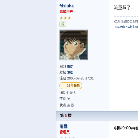
fdsiuha
流量超了...
高级用户
★★★
欢迎造访DOS
闷
http://risky.ik8.
积分
587
发帖
302
注册 2005-07-25 17:31
21年会员
UID 41046
性别 男
状态
离线
第
6
楼
雨露
明晚9:00
管理员