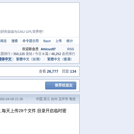
好的自由与GNU GPL世界吧！
网志
搜索
命令提示符
Bash
上传
统计
欢迎新会员
Atticus97
RSS
题排行 /
350,125
发帖 / 今日
0
篇 /
48,252
会员排行
简体中文
/
繁體中文（台灣）
/
繁體中文（香港）
查看
26,777
回复
134
推荐给朋友
6-04-08 21:36
·
中国 浙江 台州 玉环市 电信
分4个网盘,每天上传28个文件.目录开启临时密