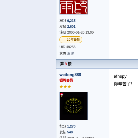
积分
6,215
发帖
2,601
注册 2006-01-20 13:00
20年会员
UID 49256
状态
离线
第
8
楼
weilong888
afnspy
银牌会员
你辛苦了!
★★★
积分
1,270
发帖
548