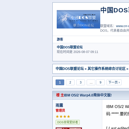
中国DO
联盟域名：
www.cn-d
DOS，代表着自由开
游客
中国DOS联盟论坛
现在时间是 2026-08-07 09:11
中国DOS联盟论坛
»
其它操作系统综合讨论区
»
1
2
3
…
9
下一页 ›
楼 主
IBM OS/2 Warp4.0简体中文版!
雨露
IBM OS/2
管理员
码:*****.要
★★★★
DOS非常爱好者
[
Last edited