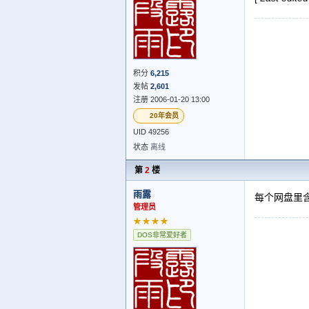
积分
6,215
发帖
2,601
注册 2006-01-20 13:00
20年会员
UID 49256
状态
离线
第
2
楼
雨露
每个网盘里
管理员
★★★★
DOS非常爱好者