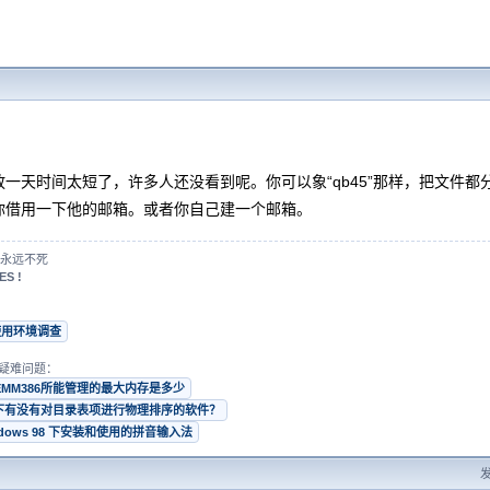
放一天时间太短了，许多人还没看到呢。你可以象“qb45”那样，把文件
你借用一下他的邮箱。或者你自己建一个邮箱。
永远不死
ES !
使用环境调查
疑难问题：
EMM386所能管理的最大内存是多少
s 下有没有对目录表项进行物理排序的软件？
ndows 98 下安装和使用的拼音输入法
发