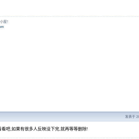
的小屋！
com
发表于 200
再看看吧,如果有很多人反映没下完,就再等等删除!