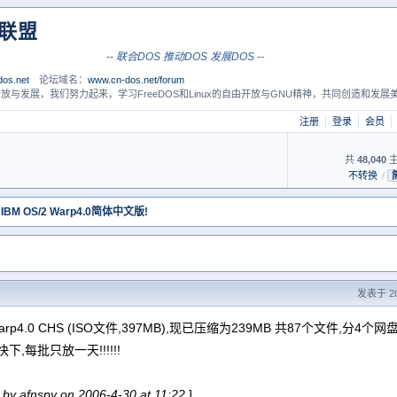
S联盟
-- 联合DOS 推动DOS 发展DOS --
os.net
论坛域名：
www.cn-dos.net/forum
放与发展，我们努力起来，学习FreeDOS和Linux的自由开放与GNU精神，共同创造和发展美
注册
登录
会员
共
48,040
主
不转换
/
 IBM OS/2 Warp4.0简体中文版!
发表于 200
 Warp4.0 CHS (ISO文件,397MB),现已压缩为239MB 共87个文件,
的快下,每批只放一天!!!!!!
 by afnspy on 2006-4-30 at 11:22
]