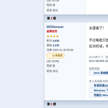
UID 25754
性别 男
状态
离线
第
4
楼
DOSforever
太感谢了！
金牌会员
★★★★
不过每批只
积分
4,639
发帖
2,239
反对的话，
注册 2005-01-30 00:00
21年会员
DOS倒下了
，但
DOS NEVER DI
UID 35785
性别 男
投票调查：
状态
离线
DOS 系统
本人尚未解决的
有谁知道Q
Window
找能在 Wi
第
5
楼