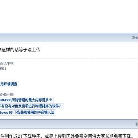
发表于
果这样的话等于没上传
永远不死
ES !
使用环境调查
疑难问题：
EMM386所能管理的最大内存是多少
s 下有没有对目录表项进行物理排序的软件？
ndows 98 下安装和使用的拼音输入法
发
O文件制作成BT下载种子，或是上传到国外免费空间供大家长期免费下载。