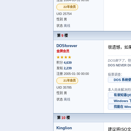
注册 2004-05-31 00:00
22年会员
UID 25754
性别 男
状态
离线
第
9
楼
DOSforever
很遗憾，如
金牌会员
★★★★
DOS倒下了
，但
积分
4,639
DOS NEVER DI
发帖
2,239
注册 2005-01-30 00:00
投票调查：
DOS 系统
21年会员
UID 35785
本人尚未解决的
性别 男
有谁知道Q
状态
离线
Window
找能在 Wi
第
10
楼
Kinglion
建议将IS