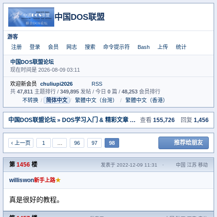
中国DOS联盟
游客
注册
登录
会员
网志
搜索
命令提示符
Bash
上传
统计
中国DOS联盟论坛
现在时间是 2026-08-09 03:11
欢迎新会员
chuliupi2026
RSS
共
47,811
主题排行 /
349,895
发帖 / 今日
0
篇 /
48,253
会员排行
不转换
/
简体中文
/
繁體中文（台灣）
/
繁體中文（香港）
中国DOS联盟论坛
»
DOS学习入门 & 精彩文章 （教学室）
查看
155,726
» 我的经典收藏——
回复
1,456
推荐给朋友
‹ 上一页
1
…
96
97
98
第
1456
楼
发表于 2022-12-09 11:31
·
中国 江苏 移动
williswon
★
新手上路
真是很好的教程。