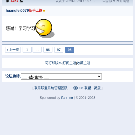
第
1457
楼
发表于 2023-03-28 16:57
·
中国 陕西 西安 电信
huangfei0079
★
新手上路
感谢！学习学习
‹ 上一页
1
…
96
97
98
可打印版本
|
订阅主题
|
收藏主题
论坛跳转:
[
联系联盟系统管理团队
-
中国DOS联盟
-
简版
]
Sponsored by
ifanr Inc
| © 2001–2023