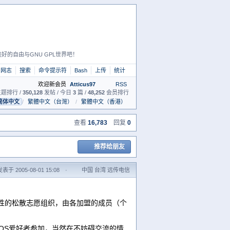
好的自由与GNU GPL世界吧！
网志
搜索
命令提示符
Bash
上传
统计
欢迎新会员
Atticus97
RSS
题排行 /
350,128
发帖 / 今日
3
篇 /
48,252
会员排行
简体中文
/
繁體中文（台灣）
/
繁體中文（香港）
查看
16,783
回复
0
推荐给朋友
发表于 2005-08-01 15:08
·
中国 台湾 远传电信
济性的松散志愿组织，由各加盟的成员（个
OS爱好者参加，当然在不妨碍交流的情