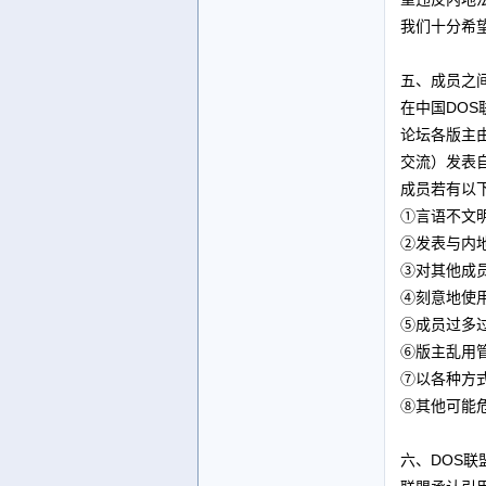
我们十分希
五、成员之
在中国DO
论坛各版主
交流）发表
成员若有以
①言语不文
②发表与内
③对其他成
④刻意地使
⑤成员过多
⑥版主乱用
⑦以各种方
⑧其他可能
六、DOS联