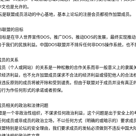
中文也是允许的。
论坛是联盟成员活动的中心基地，基本上论坛的注册会员都视作加盟成员。
S联盟的目标
的目标是在华人世界宣传DOS，推广DOS，推动DOS的发展，最终实现
务于我们的民族利益。中国DOS联盟并不排斥任何非DOS操作系统，也不
成员的关系
成员（个人或网站）的关系是一种松散的合作关系而非一般意义上的隶属
求经济利益，也不允许加盟成员谋求不合法的经济利益或侵犯他人的合法
重违反原则的成员将被开除和受到谴责。但由于联盟对于成员并没有真正
的行为作任何形式的承诺或者担保。
成员相关的政治和法律问题
联盟是一个非政治性组织，不谋求任何政治利益，这个问题是出于安全上的
任何成员或非成员的政治立场，不以任何方式（明确的或暗示的）要求成
联盟特别是论坛的安全理由，我们要求成员的发帖必须做到不违反中国大
法律法规的政治性文章。