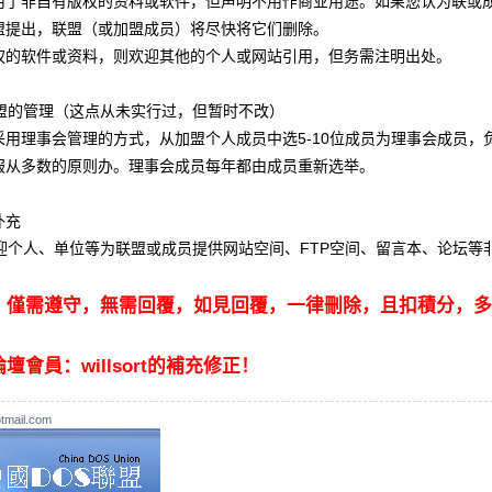
用了非自有版权的资料或软件，但声明不用作商业用途。如果您认为联或
盟提出，联盟（或加盟成员）将尽快将它们删除。
权的软件或资料，则欢迎其他的个人或网站引用，但务需注明出处。
联盟的管理（这点从未实行过，但暂时不改）
采用理事会管理的方式，从加盟个人成员中选5-10位成员为理事会成员
服从多数的原则办。理事会成员每年都由成员重新选举。
补充
欢迎个人、单位等为联盟或成员提供网站空间、FTP空间、留言本、论坛等
，僅需遵守，無需回覆，如見回覆，一律刪除，且扣積分，多
壇會員：willsort的補充修正！
tmail.com