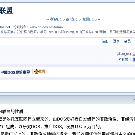
S联盟
-- 联合DOS 推动DOS 发展DOS --
os.net
论坛域名：
www.cn-dos.net/forum
放与发展，我们努力起来，学习FreeDOS和Linux的自由开放与GNU精神，共同创造和发展美
注册
登录
会员
共
48,041
主
不转换
/
置顶I
 中國DOS聯盟章程
S联盟的性质
联盟是依托互联网建立起来的，由DOS爱好者自发组建的非政治性、非经
站）组成，以研究DOS，推广DOS，发展ＤＯＳ为目的。
这里是指广义上的、非政治或地域的概念，我们欢迎任何使用或懂得中文的D