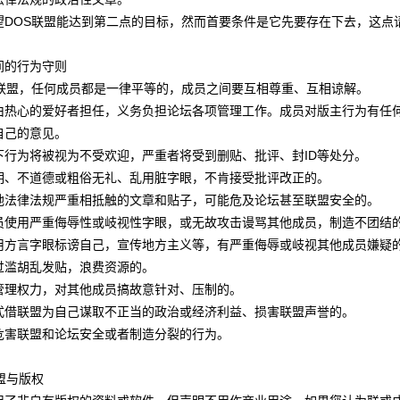
望DOS联盟能达到第二点的目标，然而首要条件是它先要存在下去，这点
间的行为守则
S联盟，任何成员都是一律平等的，成员之间要互相尊重、互相谅解。
由热心的爱好者担任，义务负担论坛各项管理工作。成员对版主行为有任何
自己的意见。
下行为将被视为不受欢迎，严重者将受到删贴、批评、封ID等处分。
明、不道德或粗俗无礼、乱用脏字眼，不肯接受批评改正的。
地法律法规严重相抵触的文章和贴子，可能危及论坛甚至联盟安全的。
员使用严重侮辱性或岐视性字眼，或无故攻击谩骂其他成员，制造不团结
用方言字眼标谤自己，宣传地方主义等，有严重侮辱或岐视其他成员嫌疑
过滥胡乱发贴，浪费资源的。
管理权力，对其他成员搞故意针对、压制的。
式借联盟为自己谋取不正当的政治或经济利益、损害联盟声誉的。
危害联盟和论坛安全或者制造分裂的行为。
盟与版权