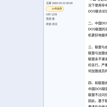
注册 2003-03-22 00:00
况下使用非
23年会员
DOS联合
UID 1225
性别 男
二、中国DO
状态
离线
DOS联盟
机更好地服
三、联盟与
联盟与加盟
联盟永不谋
的言行，严
何加盟成员
四、和联盟
中国DOS
联盟不过问
因此，基于
重违反内地