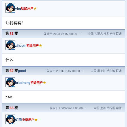
yhg
★
初级用户
让我看看！
第
81
楼
发表于 2003-06-07 00:00
·
中国 内蒙古 呼和浩特 联通
zjhepin
★
初级用户
什么
第
82
楼
good
发表于 2003-06-07 00:00
·
中国 黑龙江 哈尔滨 联通
hrbsheng
★
初级用户
hao
第
83
楼
发表于 2003-06-07 00:00
·
中国 上海 闵行区 电信
幻虫
★
中级用户