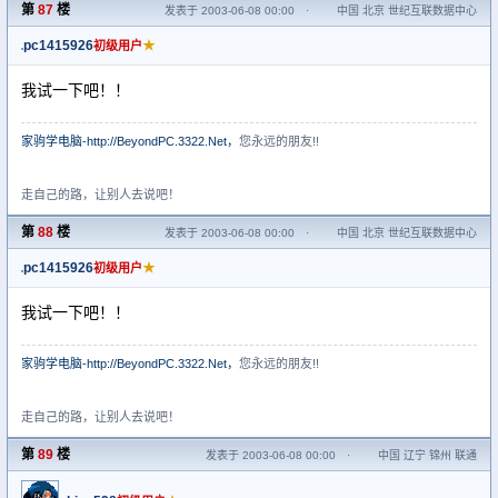
第
87
楼
发表于 2003-06-08 00:00
·
中国 北京 世纪互联数据中心
pc1415926
★
初级用户
我试一下吧！！
家驹学电脑-http://BeyondPC.3322.Net，
您永远的朋友!!
走自己的路，让别人去说吧！
第
88
楼
发表于 2003-06-08 00:00
·
中国 北京 世纪互联数据中心
pc1415926
★
初级用户
我试一下吧！！
家驹学电脑-http://BeyondPC.3322.Net，
您永远的朋友!!
走自己的路，让别人去说吧！
第
89
楼
发表于 2003-06-08 00:00
·
中国 辽宁 锦州 联通