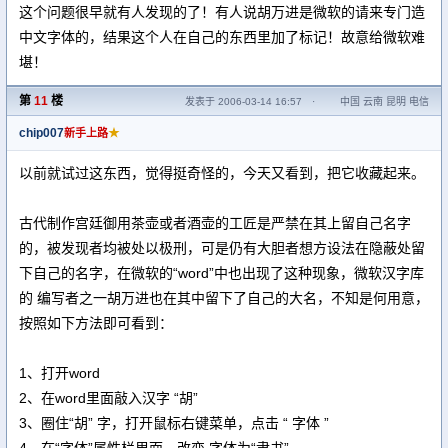
这个问题很早就有人发现的了！有人说胡万进是微软的请来专门造
中文字体的，结果这个人在自己的东西里加了标记！故意给微软难
堪！
第
11
楼
发表于 2006-03-14 16:57
·
中国 云南 昆明 电信
chip007
★
新手上路
以前就试过这东西，觉得挺奇怪的，今天又看到，把它收藏起来。
古代制作宫廷御用茶壶或者酒壶的工匠是严禁在其上留自己名字
的，被发现者均被处以极刑，可是仍有大胆者想方设法在隐蔽处留
下自己的名字，在微软的“word”中也出现了这种现象，微软汉字库
的 编写者之一胡万进也在其中留下了自己的大名，不知是何用意，
按照如下方法即可看到：
1、打开word
2、在word里面敲入汉字 “胡”
3、圈住“胡” 字，打开鼠标右键菜单，点击 “ 字体 ”