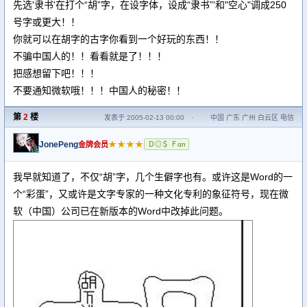
先选'隶书'在打个“胡”字，在设字体，设成“隶书”'和"空心"调成250
号字或更大！！
你就可以在胡字的古字你看到一个好玩的东西！！
不骗中国人的！！看看就是了！！！
把感想留下吧！！！
不要通知微软哦！！！中国人的秘密！！
第
2
楼
发表于 2005-02-13 00:00
·
中国 广东 广州 白云区 电信
JonePeng
★★★★
金牌会员
Ｄ◎＄ Ｆαп
我早就知道了，不仅“胡”字，几个生僻字也有。或许这是Word的一
个“彩蛋”，又或许是文字专家的一种文化专利的象征符号，现在微
软（中国）公司已在新版本的Word中改掉此问题。