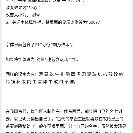
4、在“字体”属性栏里面，改变 字体为“隶书”
改变效果为“ 空心 ”
改变大小为： 初号
5、关闭字体属性栏，将页面的显示比例设为“500%”
字体里面包含了四个小字“胡万进印”。
如果将字体设为"幼圆",也包含这几个字。
同样的汉字含有：淠 惡 讫 玍 扎 哟 岡 汚 汩 浞 珐 杌 柿 殻 砼 鉢
錯 镁 秫 耒 岡 玍 翟 卯 卞 畋 曰 莱 隹。
在我国古代，每当匠人制作完一件东西后，都会把自己的名字刻上
去，以证明此物出自己手。“古代的茶壶工匠就喜欢在献给皇上的
茶壶最隐秘处（一般在壶嘴里面）刻上自己的名字，虽然被发现是