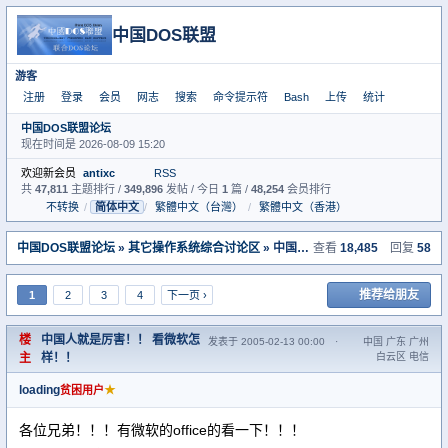
中国DOS联盟
游客
注册
登录
会员
网志
搜索
命令提示符
Bash
上传
统计
中国DOS联盟论坛
现在时间是 2026-08-09 15:20
欢迎新会员
antixc
RSS
共
47,811
主题排行 /
349,896
发帖 / 今日
1
篇 /
48,254
会员排行
不转换
/
简体中文
/
繁體中文（台灣）
/
繁體中文（香港）
中国DOS联盟论坛
»
其它操作系统综合讨论区
» 中国人就是厉害！！ 看微软怎样！！
查看
18,485
回复
58
推荐给朋友
1
2
3
4
下一页 ›
楼
中国人就是厉害！！ 看微软怎
发表于 2005-02-13 00:00
·
中国 广东 广州
主
样！！
白云区 电信
loading
★
贫困用户
各位兄弟！！！有微软的office的看一下！！！