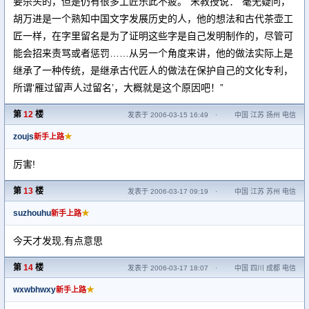
要杀头的，但是仍有很多工匠乐此不疲。”宋教授说：“毫无疑问，
胡万进是一个熟知中国文字发展历史的人，他的想法和古代茶壶工
匠一样，在字里留名是为了证明这些字是自己发明制作的，尽管可
能会招来责骂或者惩罚……从另一个角度来讲，他的做法实际上是
继承了一种传统，是继承古代匠人的做法在保护自己的文化专利，
所谓‘雁过留声人过留名’，大概就是这个原因吧！”
第
12
楼
发表于 2006-03-15 16:49
·
中国 江苏 扬州 电信
zoujs
★
新手上路
厉害!
第
13
楼
发表于 2006-03-17 09:19
·
中国 江苏 苏州 电信
suzhouhu
★
新手上路
今天才发现,有点意思
第
14
楼
发表于 2006-03-17 18:07
·
中国 四川 成都 电信
wxwbhwxy
★
新手上路