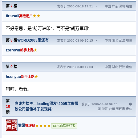
第
7
楼
发表于 2005-08-18 17:51
·
中国 广东 深圳 电信
firstsail
★★
高级用户
不好意思，是“胡万进印”，而不是“胡万军印”
第
8
楼
WORD2003里还有
发表于 2006-03-09 16:15
·
中国 湖北 武汉 电信
zorrowh
★
新手上路
第
9
楼
发表于 2006-03-09 17:03
·
中国 湖北 武汉 电信
hsunyao
★
新手上路
呵呵，看看。
第
应该为楼主---loading颁发“2005年度微
发表于 2006-03-10 09:45
·
中
10
软公司最佳补丁发现奖”
国 浙江 台州 玉环市 电信
楼
雨露
★★★★
管理员
DOS非常爱好者