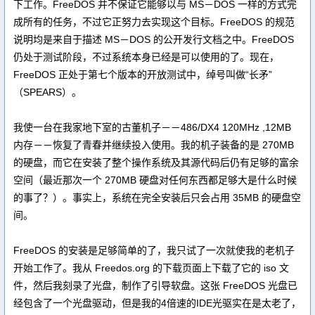
下工作。FreeDOS 并不保证它能够以与 MS－DOS 一样的方式完
成所有的任务，不过它正努力去实现这个目标。FreeDOS 的规范
说明均是来自于描述 MS－DOS 的公开发行文档之中。FreeDOS
仍处于测试阶段，不过系统本身已经是可以使用的了。现在，
FreeDOS 正处于第七个版本的开放测试中，绰号叫做“长矛”
（SPEARS）。
我使一台在我家地下室的古董机子－－486/DX4 120MHz ,12MB
内存－－恢复了青春并继续投入使用。我的机子装备的是 270MB
的硬盘，而它在安装了整个操作系统及其源代码后仍有足够的富余
空间（最近那次一个 270MB 硬盘对任何东西都足够大是什么时候
的事了？）。事实上，系统在完全安装后只会占用 35MB 的硬盘空
间。
FreeDOS 的安装是足够简单的了，我只试了一次就使我的老机子
开始工作了。我从 Freedos.org 的下载页面上下载了它的 iso 文
件，然后我刻录了光盘，制作了引导软盘。这张 FreeDOS 光盘已
经包含了一个光盘驱动，但是我的4倍速的IDE光驱实在是太老了，