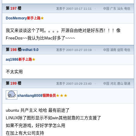
第
197
楼
发表于 2007-10-17 11:11
·
中国 广东 汕头 电信
DosMemory
★
新手上路
我又来谈谈这个了呵。。。。开源自由绝对是好东西！！！像
FreeDos~~我认为比Mac好多了~~~~
第
198
楼
redhat 9.0
发表于 2007-10-27 10:19
·
中国 湖南 益阳 电信
aq1986
★
新手上路
不太实用
第
199
楼
发表于 2007-10-29 23:40
·
中国 河北 唐山 联通
shanliang8008
★★★
银牌会员
ubuntu 共产主义 哈哈 最有前途了
LINUX除了图形显示不如win其他就靠的三方支援了
如果不完游戏，好好学学怎么用
在加上有大公司支持