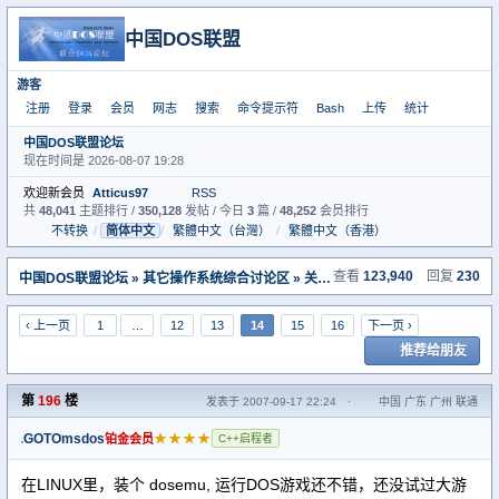
中国DOS联盟
游客
注册
登录
会员
网志
搜索
命令提示符
Bash
上传
统计
中国DOS联盟论坛
现在时间是 2026-08-07 19:28
欢迎新会员
Atticus97
RSS
共
48,041
主题排行 /
350,128
发帖 / 今日
3
篇 /
48,252
会员排行
不转换
/
简体中文
/
繁體中文（台灣）
/
繁體中文（香港）
置顶I
查看
123,940
回复
230
中国DOS联盟论坛
»
其它操作系统综合讨论区
» 关于linux
‹ 上一页
1
…
12
13
14
15
16
下一页 ›
推荐给朋友
第
196
楼
发表于 2007-09-17 22:24
·
中国 广东 广州 联通
GOTOmsdos
★★★★
铂金会员
C++启程者
在LINUX里，装个 dosemu, 运行DOS游戏还不错，还没试过大游