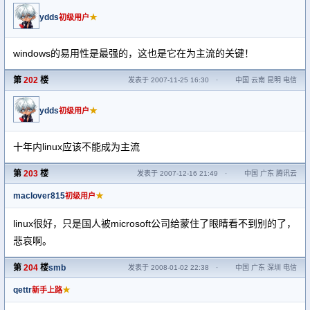
ydds
★
初级用户
windows的易用性是最强的，这也是它在为主流的关键！
第
202
楼
发表于 2007-11-25 16:30
·
中国 云南 昆明 电信
ydds
★
初级用户
十年内linux应该不能成为主流
第
203
楼
发表于 2007-12-16 21:49
·
中国 广东 腾讯云
maclover815
★
初级用户
linux很好，只是国人被microsoft公司给蒙住了眼睛看不到别的了，
悲哀啊。
第
204
楼
smb
发表于 2008-01-02 22:38
·
中国 广东 深圳 电信
qettr
★
新手上路