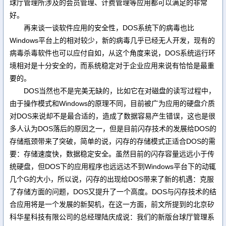
球厅管理所涉及的会员管理、计费管理等应用都可以满足的非常
好。
再来谈一谈软件应用的安全性，DOS系统下的病毒也比
Windows平台上的相对较少，新的病毒几乎已经无人开发，现有的
病毒杀毒软件也可以应付自如，从这个角度来说，DOS系统运行环
境相对是十分安全的，而系统稳定对于企业应用来说有恰恰是最重
要的。
DOS当然也不是完美无缺的，比如它在对磁盘的读写过程中，
由于操作模式和Windows的原理不同，目前被广为应用的硬盘介质
对DOS来说却不是最合适的，造成了数据容易产生错误，这也是很
多人认为DOS落后的原因之一，但是目前闪存技术的发展给DOS的
存储瓶颈带来了突破，简单的说，闪存的存储模式正适合DOS的需
要：存储速度快，数据稳定安全。虽然目前的闪存容量远远小于传
统硬盘，但DOS下的应用程序也远远达不到Windows平台下的动辄
几个G的大小，所以说，闪存的出现给DOS带来了新的机遇：克服
了存储方面的问题，DOS又提升了一个高度。DOS与闪存技术的结
合应用将是一个发展的新契机，在这一方面，前文所提到的北京矽
科华星科技有限公司的总经理陆庆成说：我们的新版台球厅管理系