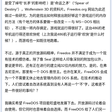
是受了绰号“长矛”的影响吧 ）是“命运之矛”（“Spear of
Destiny”），Wolfenstein 3D 的资料片。Freedos.org 网站为此还
做过一些研究，为的是找出如何释放出刚好够这个游戏运行的内存
的方法（有个地方的体系要做一些改变－－与 MS－DOS 相比
较），不过我一将内存搞定，游戏就运行得很好了。这台486的老
爷机运行得还很欢快呢（上次我说486机子运行得“欢快”是什么时
候？），而游戏也一如既往地跑着。
不过，源于真正的开放源码精神，Freedos 并不满足于成为一个现
有技术的模仿者。除了像 Seal 这样给人印象深刻的附加包以外，
要说更早的，还有正在进行的建立纯32位内核的努力。是的，在弗
吉尼亚州，那里有一个 DOS 救世主。也许在某天，FreeDOS 会成
为一个不需要无休止地去管理内存的 DOS 系统。在技术的推动
下，人们尝试着去改进系统直到没有人再说一个“不”字，这难道不
是一件很好的事吗？？
我确实希望 FreeDOS 项目能旺盛地发展下去。开放源码讨论着自
由使用，但它同时也意味着自由选择。而 FreeDOS 给了人们另一