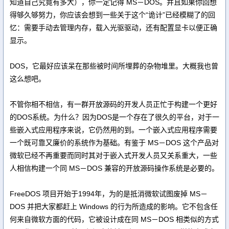
知道自己究竟有多大），你一定记得 MS－DOS。并且如果你回想
得够久够努力，你应该会想到一些关于这个“诡计”已经模糊了的回
忆：需要手动去管理内存，载入光驱驱动，还有配置显卡以便正确
显示。
DOS，它最好应该呆在那些被时间所埋葬的杂物堆里。大概我也曾
这么想吧。
不管你相不相信，有一群开放源码的开发人员正忙于构建一个更好
的DOS系统。为什么？因为DOS是一个存在了很久的平台，对于一
些嵌入式应用程序来说，它仍然用的到。一个嵌入式应用程序需要
一个既可靠又廉价的系统作为基础。有鉴于 MS－DOS 这个产品对
微软已经不再重要而同时其对于嵌入式开发人员又关系重大，一些
人相信构建一个同 MS－DOS 兼容的开放源码操作系统是必要的。
FreeDOS 项目开始于1994年，为的是抵消微软试图废掉 MS－
DOS 并把大家都赶上 Windows 的行为所造成的影响。它不包含任
何来自微软方面的代码，它被设计成在同 MS－DOS 相类似的方式