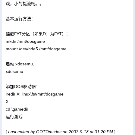
戏，小的挺流畅。。
基本运行方法：
挂载FAT分区（如果D：为FAT）：
mkdir /mnt/dosgame
mount /dev/hda5 /mnt/dosgame
启动 xdosemu：
xdosemu
添加DOS驱动器：
lredir X: linux\fs\/mnt/dosgame
X:
cd \gamedir
运行游戏
[
Last edited by GOTOmsdos on 2007-9-18 at 01:20 PM
]