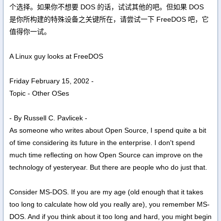
个选择。如果你不想要 DOS 的话，试试其他的吧。但如果 DOS
是你所构建的特殊设备之关键所在，请尝试一下 FreeDOS 吧，它
值得你一试。
A Linux guy looks at FreeDOS
Friday February 15, 2002 -
Topic - Other OSes
- By Russell C. Pavlicek -
As someone who writes about Open Source, I spend quite a bit
of time considering its future in the enterprise. I don't spend
much time reflecting on how Open Source can improve on the
technology of yesteryear. But there are people who do just that.
Consider MS-DOS. If you are my age (old enough that it takes
too long to calculate how old you really are), you remember MS-
DOS. And if you think about it too long and hard, you might begin