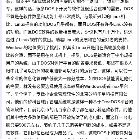
实， 很多中小企业信息化所需要的功能不一定很广，但却一定很
专，这样的话，很多DOS下开发的软件就很适合这样的需要。DOS
不管是在软件数量和功能上都非常成熟，与最近兴起的Linux相
比，Linux拥有的功能DOS几乎都有，而且DOS还有许多Linux没有
的功能。而且DOS软件的数量相当庞大，少说也有几十万个，远远
超过了Linux软件的数目。随着Linux的发展和它的爱好者的支持，
Windows的地位受到了挑战，但其实Linux只是用在高端服务器上
比较合适，而不是用在台式机上。相反，DOS是最适合于中小规模
用户的系统，由于DOS对运行平台的配置要求极低，那些在很多人
眼中几乎可以扔掉的老电脑都可以很好的运行它，这样，可以使一
些企业的信息化管理降低很大一部分成本，如果DOS就能满足他们
的需要，就没有必要选择使用成本较高的Windows或者linux平台
了，举个例子，专做小企业管理软件的北京矽科华星科技有限公
司，他们的矽科台球厅管理系统就是这样一种基于FreeDOS平台的
管理软件，目前北京市的几百家台球厅都在运行着这款软件，而他
们其中绝大多数使用的都是已经被淘汰了的老电脑，而这样一台电
脑只要500元左右，节约了几千元购买新电脑的成本，如果不是这
款软件，它们恐怕已经成为废品了。同时，这款DOS下的软件对台