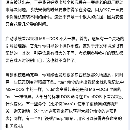
没有被认出来，于是我只好找出那个被我丢在一旁很老的原厂驱动
来解决问题。系统安装的时候要求你得呆在旁边，因为它会一直要
求你确认安装不同的组件。这还不算是一个很大的负担，因为安装
只会花费几分钟的时间。
启动系统看起来和 MS－DOS 不大一样。首先，这里有一个灵巧的
引导管理器，它允许你引导多个操作系统，这对于开发环境是很有
帮助的。其次，引导信息有很大的不同，考虑到各种各样的驱动都
要在载入时识别自己，这也就不奇怪了。
等到系统启动完毕，你可能会发现很多东西还是那么地熟悉，同时
另一些玩意则变得精简了些。“dir” 命令的输出看起来就和我记忆中
MS－DOS 中的一样，“edit”命令看起来还是和 MS－DOS 里面的
“edit”一样怪异。大部分的标准 DOS 命令在 FreeDOS 下看起来没
什么变化。有一些命令（比如说“men”）使用了更精简的选项开
关。谢天谢地，这个“/?”选项看来可以获得大部分命令的选项列
表；同样，有一个相当好的“help”命令，用它可以获得许多命令的
相关说明。