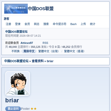
中国DOS联盟
游客
注册
登录
会员
网志
搜索
命令提示符
Bash
上传
统计
中国DOS联盟论坛
现在时间是 2026-08-07 14:21
欢迎新会员
Atticus97
RSS
共
48,040
主题排行 /
350,125
发帖 / 今日
0
篇 /
48,252
会员排行
不转换
/
简体中文
/
繁體中文（台灣）
/
繁體中文（香港）
中国DOS联盟论坛
» 查看资料 » briar
briar
Poster
★★
禁止访问