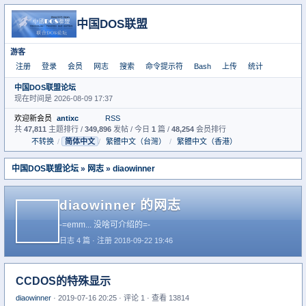
中国DOS联盟
游客
注册
登录
会员
网志
搜索
命令提示符
Bash
上传
统计
中国DOS联盟论坛
现在时间是 2026-08-09 17:37
欢迎新会员
antixc
RSS
共
47,811
主题排行 /
349,896
发帖 / 今日
1
篇 /
48,254
会员排行
不转换
/
简体中文
/
繁體中文（台灣）
/
繁體中文（香港）
中国DOS联盟论坛
»
网志
»
diaowinner
diaowinner 的网志
-=emm... 没啥可介绍的=-
日志 4 篇 · 注册 2018-09-22 19:46
CCDOS的特殊显示
diaowinner
· 2019-07-16 20:25 · 评论 1 · 查看 13814