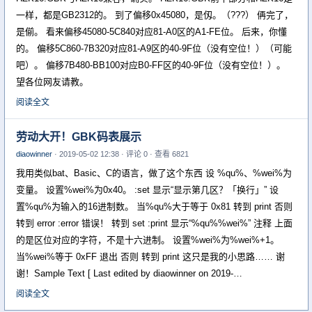
一样，都是GB2312的。 到了偏移0x45080，是仭。（???） 侢完了，
是偂。 看来偏移45080-5C840对应81-A0区的A1-FE位。 后来，你懂
的。 偏移5C860-7B320对应81-A9区的40-9F位（没有空位！）（可能
吧）。 偏移7B480-BB100对应B0-FF区的40-9F位（没有空位！）。
望各位网友请教。
阅读全文
劳动大开！GBK码表展示
diaowinner
· 2019-05-02 12:38 · 评论 0 · 查看 6821
我用类似bat、Basic、C的语言，做了这个东西 设 %qu%、%wei%为
变量。 设置%wei%为0x40。 :set 显示“显示第几区？「换行」” 设
置%qu%为输入的16进制数。 当%qu%大于等于 0x81 转到 print 否则
转到 error :error 错误！ 转到 set :print 显示“%qu%%wei%” 注释 上面
的是区位对应的字符，不是十六进制。 设置%wei%为%wei%+1。
当%wei%等于 0xFF 退出 否则 转到 print 这只是我的小思路…… 谢
谢！Sample Text [ Last edited by diaowinner on 2019-…
阅读全文