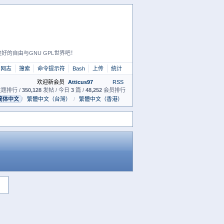
好的自由与GNU GPL世界吧！
网志
搜索
命令提示符
Bash
上传
统计
欢迎新会员
Atticus97
RSS
题排行 /
350,128
发帖 / 今日
3
篇 /
48,252
会员排行
简体中文
/
繁體中文（台灣）
/
繁體中文（香港）