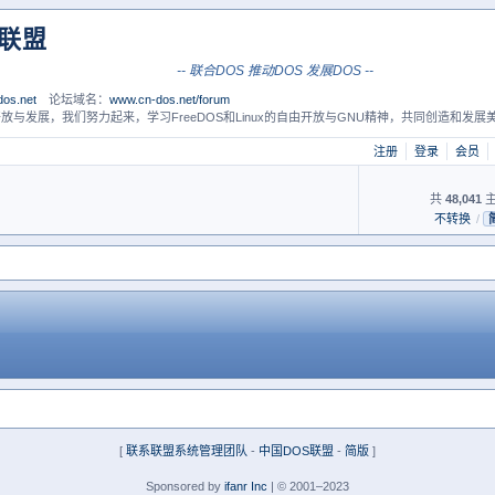
S联盟
-- 联合DOS 推动DOS 发展DOS --
os.net
论坛域名：
www.cn-dos.net/forum
放与发展，我们努力起来，学习FreeDOS和Linux的自由开放与GNU精神，共同创造和发展美
注册
登录
会员
共
48,041
主
不转换
/
[
联系联盟系统管理团队
-
中国DOS联盟
-
简版
]
Sponsored by
ifanr Inc
| © 2001–2023